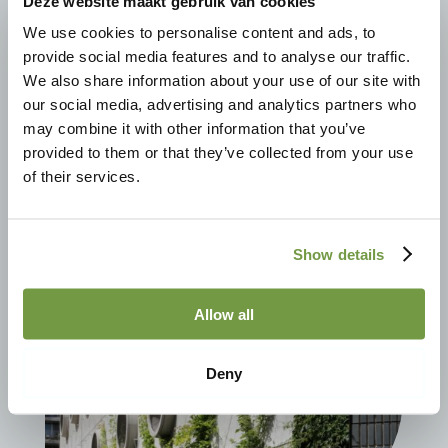
Deze website maakt gebruik van cookies
Als onderdeel van het maatwerk kijkt Palentis ook
naar de warmtevraag in je gebouw. Gevelbeplanting
We use cookies to personalise content and ads, to
heeft namelijk een verkoelend effect in de zomer en
provide social media features and to analyse our traffic.
een isolerend effect bij kou in de winter. Door
We also share information about your use of our site with
slimme keuzes te maken voor het type klimplant,
our social media, advertising and analytics partners who
benutten en versterken we dit effect. Heb je
may combine it with other information that you’ve
bijvoorbeeld een zuidgevel? Dan kan het slim zijn om
provided to them or that they’ve collected from your use
voor bladverliezende klimplanten te kiezen. Zo blok
of their services.
je in de zomer de zonnestraling op je gevel, terwijl je
die in de winter juist weer toelaat. Natuurlijke koelte
én warmte!
Show details
Allow all
Deny